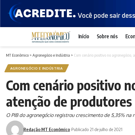
Início
Sobre nós
Eco
MT Econômico
>
Agronegócio e Indústria
>
Com cenário positivo no agronegócio,
AGRONEGÓCIO E INDÚSTRIA
Com cenário positivo n
atenção de produtores
O PIB do agronegócio registrou crescimento de 5,35% na r
Redação MT Econômico
Publicado 21 de julho de 2021