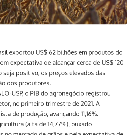
rasil exportou US$ 62 bilhões em produtos do
om expectativa de alcançar cerca de US$ 120
o seja positivo, os preços elevados das
o dos produtores.
O-USP, o PIB do agronegócio registrou
or, no primeiro trimestre de 2021. A
ista de produção, avançando 11,16%.
ricultura (alta de 14,77%), puxado
s no mercado de grãos e pela expectativa de