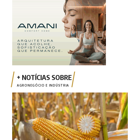
AGRONEGÓCIO E INDÚSTRIA
Safr
milh