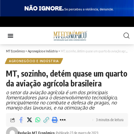
MT Econômico
>
Agronegócio e Indústria
>
MT, sozinho, detém quase um quarto da aviação agrícola brasileira
AGRONEGÓCIO E INDÚSTRIA
MT, sozinho, detém quase um quarto
da aviação agrícola brasileira
o setor da aviação agrícola é um dos principais
fomentadores para o desenvolvimento tecnológico,
principalmente no combate e defesa de pragas, no
manejo das lavouras, e na otimização de
3 minutos de leitura
Redação MT Econômico
Publicado 27 de março de 2023