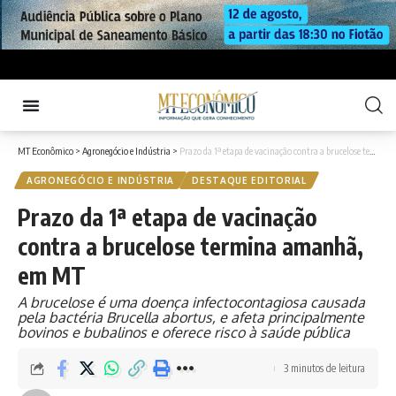
MT Econômico
>
Agronegócio e Indústria
>
Prazo da 1ª etapa de vacinação contra a brucelose termina amanhã, em MT
AGRONEGÓCIO E INDÚSTRIA
DESTAQUE EDITORIAL
Prazo da 1ª etapa de vacinação
contra a brucelose termina amanhã,
em MT
A brucelose é uma doença infectocontagiosa causada
pela bactéria Brucella abortus, e afeta principalmente
bovinos e bubalinos e oferece risco à saúde pública
3 minutos de leitura