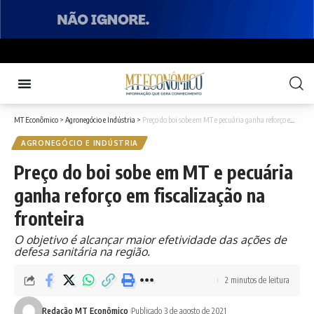
MT Econômico
>
Agronegócio e Indústria
>
Preço do boi sobe em MT e pecuária ganha reforço em fiscalização na fronteira
AGRONEGÓCIO E INDÚSTRIA
Preço do boi sobe em MT e pecuária
ganha reforço em fiscalização na
fronteira
O objetivo é alcançar maior efetividade das ações de
defesa sanitária na região.
2 minutos de leitura
Redação MT Econômico
Publicado 3 de agosto de 2021