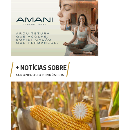
AGRONEGÓCIO E INDÚSTRIA
Safr
milh