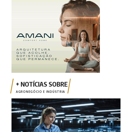
AGRONEGÓCIO E INDÚSTRIA
Inci
a tr
MT