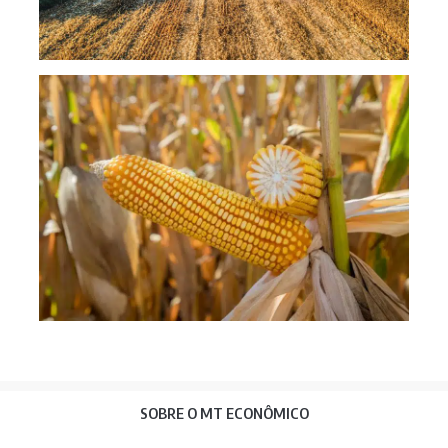
Safr
milh
SOBRE O MT ECONÔMICO