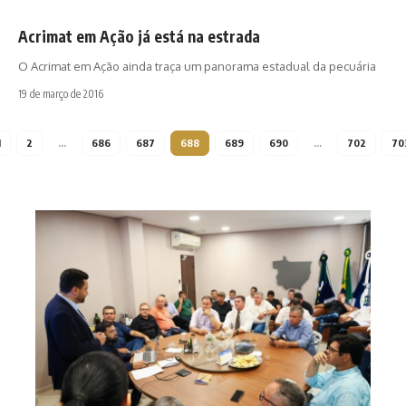
Acrimat em Ação já está na estrada
O Acrimat em Ação ainda traça um panorama estadual da pecuária
19 de março de 2016
1
2
…
686
687
688
689
690
…
702
70
Em d
e am