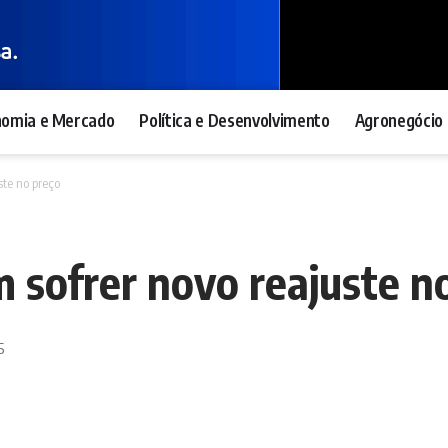
nomia e Mercado
Política e Desenvolvimento
Agronegócio 
ste no preço
m sofrer novo reajuste n
5