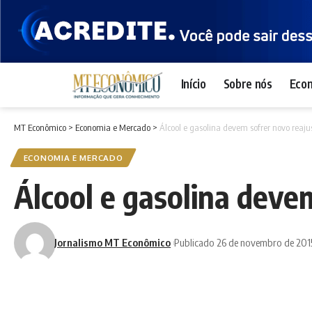
Início
Sobre nós
Eco
MT Econômico
>
Economia e Mercado
>
Álcool e gasolina devem sofrer novo reaju
ECONOMIA E MERCADO
Álcool e gasolina deve
Jornalismo MT Econômico
Publicado 26 de novembro de 201