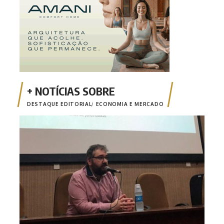
DESTAQUE EDITORIAL
ECONOMIA E MERCADO
Opin
Risc
mone
fina