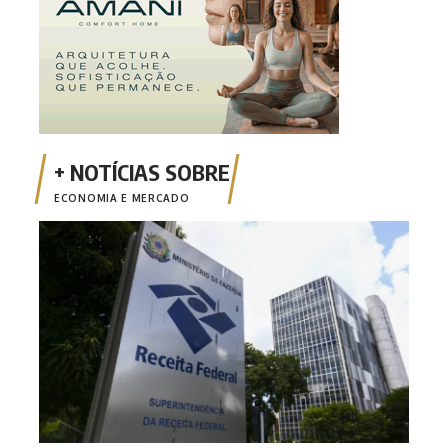
ECONOMIA E MERCADO
Emis
está