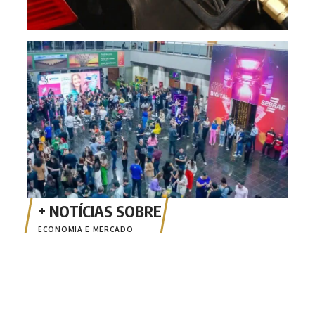
CON
cibe
Cui
ECONOMIA E MERCADO