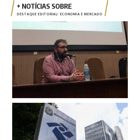
DESTAQUE EDITORIAL
ECONOMIA E MERCADO
Opin
Risc
mone
fina
Emis
está