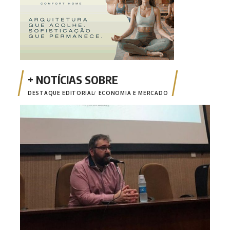
DESTAQUE EDITORIAL
ECONOMIA E MERCADO
Opin
Risc
mone
fina