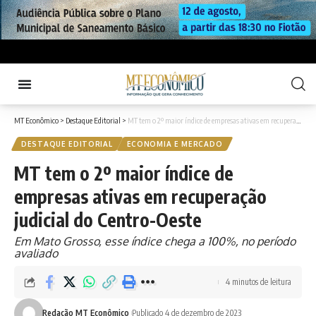
MT Econômico
>
Destaque Editorial
>
MT tem o 2º maior índice de empresas ativas em recuperação judicial do Centro-Oeste
DESTAQUE EDITORIAL
ECONOMIA E MERCADO
MT tem o 2º maior índice de
empresas ativas em recuperação
judicial do Centro-Oeste
Em Mato Grosso, esse índice chega a 100%, no período
avaliado
4 minutos de leitura
Redação MT Econômico
Publicado 4 de dezembro de 2023