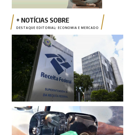
DESTAQUE EDITORIAL
ECONOMIA E MERCADO
Emis
está
Mais
segu
redu