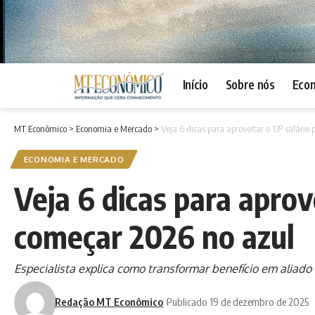
Início
Sobre nós
Eco
MT Econômico
>
Economia e Mercado
>
Veja 6 dicas para aproveitar o 13º salári
ECONOMIA E MERCADO
Veja 6 dicas para aprov
começar 2026 no azul
Especialista explica como transformar benefício em aliad
Redação MT Econômico
Publicado 19 de dezembro de 2025