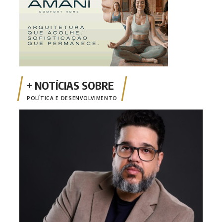
POLÍTICA E DESENVOLVIMENTO
Opin
apen