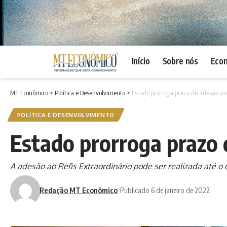
Início
Sobre nós
Eco
MT Econômico
>
Política e Desenvolvimento
>
Estado prorroga prazo de adesão ao
POLÍTICA E DESENVOLVIMENTO
Estado prorroga prazo 
A adesão ao Refis Extraordinário pode ser realizada até o 
Redação MT Econômico
Publicado 6 de janeiro de 2022