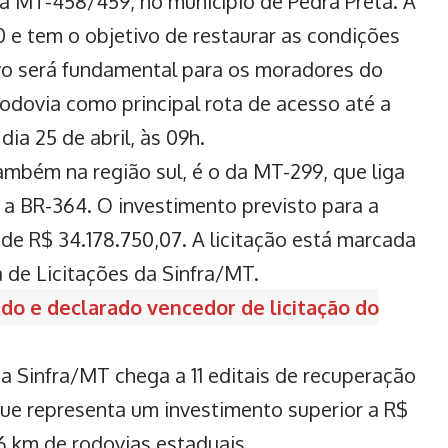
da MT-458/459, no município de Pedra Preta. A
0 e tem o objetivo de restaurar as condições
ovo será fundamental para os moradores do
 rodovia como principal rota de acesso até a
dia 25 de abril, às 09h.
ambém na região sul, é o da MT-299, que liga
é a BR-364. O investimento previsto para a
de R$ 34.178.750,07. A licitação está marcada
a de Licitações da Sinfra/MT.
do e declarado vencedor de licitação do
a Sinfra/MT chega a 11 editais de recuperação
ue representa um investimento superior a R$
6 km de rodovias estaduais.