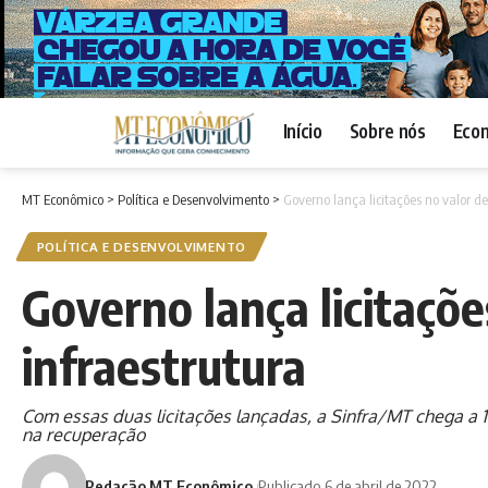
Início
Sobre nós
Eco
MT Econômico
>
Política e Desenvolvimento
>
Governo lança licitações no valor d
POLÍTICA E DESENVOLVIMENTO
Governo lança licitaçõe
infraestrutura
Com essas duas licitações lançadas, a Sinfra/MT chega a 
na recuperação
Redação MT Econômico
Publicado 6 de abril de 2022