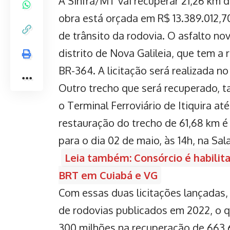
A Sinfra/MT vai recuperar 21,26 km 
obra está orçada em R$ 13.389.012,7
de trânsito da rodovia. O asfalto n
distrito de Nova Galileia, que tem a
BR-364. A licitação será realizada no 
Outro trecho que será recuperado, t
o Terminal Ferroviário de Itiquira at
restauração do trecho de 61,68 km é 
para o dia 02 de maio, às 14h, na Sal
Leia também: Consórcio é habilita
BRT em Cuiabá e VG
Com essas duas licitações lançadas, 
de rodovias publicados em 2022, o q
300 milhões na recuperação de 663,