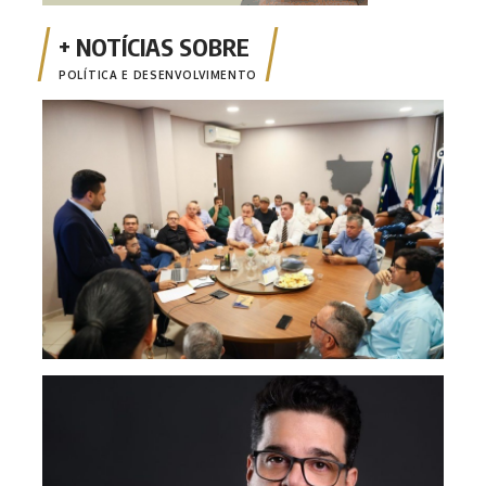
POLÍTICA E DESENVOLVIMENTO
Em d
e am
Opin
apen