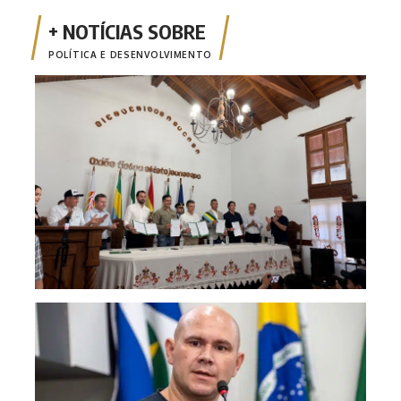
POLÍTICA E DESENVOLVIMENTO
Inte
fort
des
Abíl
esta