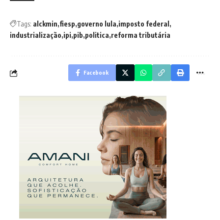
Tags:
alckmin
fiesp
governo lula
imposto federal
industrialização
ipi
pib
politica
reforma tributária
Facebook