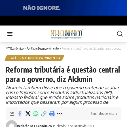
MT Econômico
>
Política e Desenvolvimento
>
Reforma tributária é questão central para o governo, diz Alckmin
POLÍTICA E DESENVOLVIMENTO
Reforma tributária é questão central
para o governo, diz Alckmin
Alckmin também disse que o governo pretende acabar
com o Imposto sobre Produtos Industrializados (IPI),
imposto federal que incide sobre produtos nacionais e
importados que passaram por algum processo de
3 minutos de leitura
Redação MT Econômico
Publicado 17 de janeiro de 2023