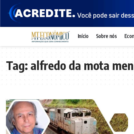
Início
Sobre nós
Eco
Tag:
alfredo da mota men