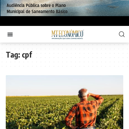
Tag:
cpf