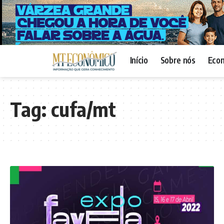
Início
Sobre nós
Eco
Tag:
cufa/mt