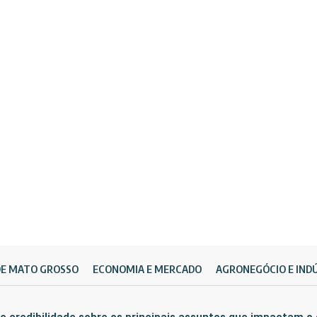
DE MATO GROSSO
ECONOMIA E MERCADO
AGRONEGÓCIO E IND
e credibilidade sobre os principais assuntos que impactam o