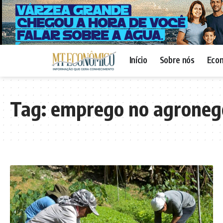
Início
Sobre nós
Eco
Tag:
emprego no agroneg