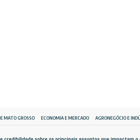
DE MATO GROSSO
ECONOMIA E MERCADO
AGRONEGÓCIO E IND
e credibilidade sobre os principais assuntos que impactam o