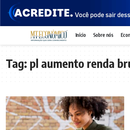
Início
Sobre nós
Eco
Tag:
pl aumento renda br