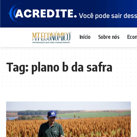
Início
Sobre nós
Eco
Tag:
plano b da safra