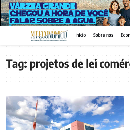
Início
Sobre nós
Eco
Tag:
projetos de lei comér