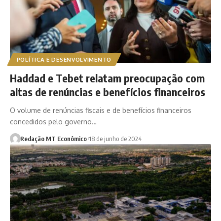
POLÍTICA E DESENVOLVIMENTO
Haddad e Tebet relatam preocupação com
altas de renúncias e benefícios financeiros
O volume de renúncias fiscais e de benefícios financeiros
concedidos pelo governo…
Redação MT Econômico
18 de junho de 2024