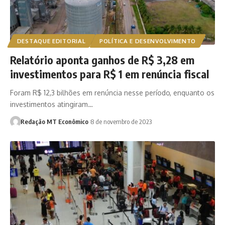
DESTAQUE EDITORIAL
POLÍTICA E DESENVOLVIMENTO
Relatório aponta ganhos de R$ 3,28 em
investimentos para R$ 1 em renúncia fiscal
Foram R$ 12,3 bilhões em renúncia nesse período, enquanto os
investimentos atingiram…
Redação MT Econômico
8 de novembro de 2023