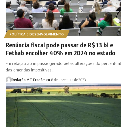
POLÍTICA E DESENVOLVIMENTO
Renúncia fiscal pode passar de R$ 13 bi e
Fethab encolher 40% em 2024 no estado
Em relação ao impasse gerado pelas alterações do percentual
das emendas impositivas…
Redação MT Econômico
8 de dezembro de 2023