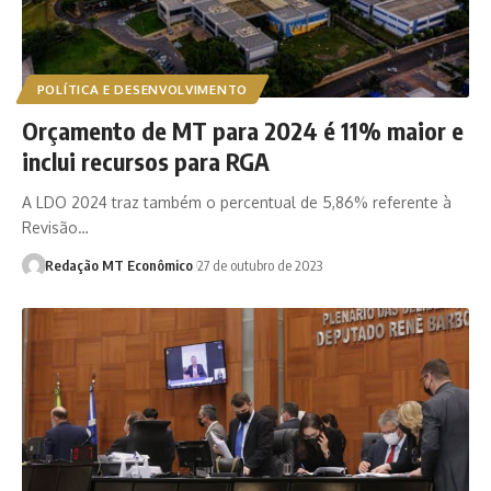
POLÍTICA E DESENVOLVIMENTO
Orçamento de MT para 2024 é 11% maior e
inclui recursos para RGA
A LDO 2024 traz também o percentual de 5,86% referente à
Revisão…
Redação MT Econômico
27 de outubro de 2023