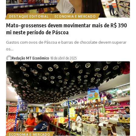
DESTAQUE EDITORIAL
ECONOMIA E MERCADO
Mato-grossenses devem movimentar mais de R$ 390
mi neste período de Páscoa
Gastos com ovos de Páscoa e barras de chocolate devem superar
os…
Redação MT Econômico
18 de abril de 2025
ECONOMIA E MERCADO