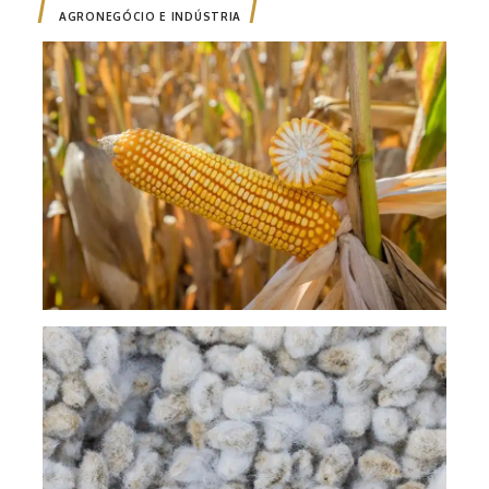
AGRONEGÓCIO E INDÚSTRIA
Safr
milh
Temp
Ampa
supe