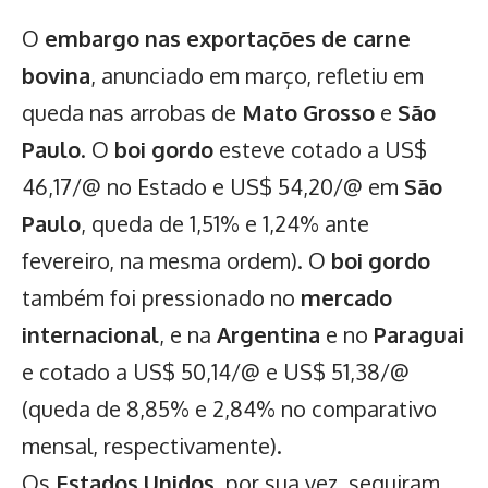
O
embargo nas exportações de carne
bovina
, anunciado em março, refletiu em
queda nas arrobas de
Mato Grosso
e
São
Paulo
. O
boi gordo
esteve cotado a US$
46,17/@ no Estado e US$ 54,20/@ em
São
Paulo
, queda de 1,51% e 1,24% ante
fevereiro, na mesma ordem). O
boi gordo
também foi pressionado no
mercado
internacional
, e na
Argentina
e no
Paraguai
e cotado a US$ 50,14/@ e US$ 51,38/@
(queda de 8,85% e 2,84% no comparativo
mensal, respectivamente).
Os
Estados Unidos
, por sua vez, seguiram