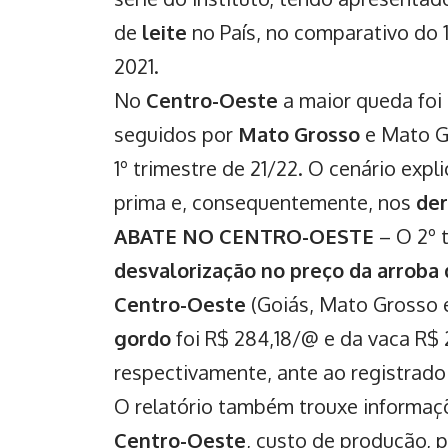
de
leite
no País, no comparativo do 
2021.
No
Centro-Oeste
a maior queda foi
seguidos por
Mato Grosso
e Mato G
1º trimestre de 21/22. O cenário expl
prima e, consequentemente, nos
der
ABATE NO CENTRO-OESTE
– O 2º 
desvalorização no preço da arroba 
Centro-Oeste
(Goiás, Mato Grosso 
gordo
foi R$ 284,18/@ e da vaca R$
respectivamente, ante ao registrado
O relatório também trouxe informaçõ
Centro-Oeste
, custo de produção, 