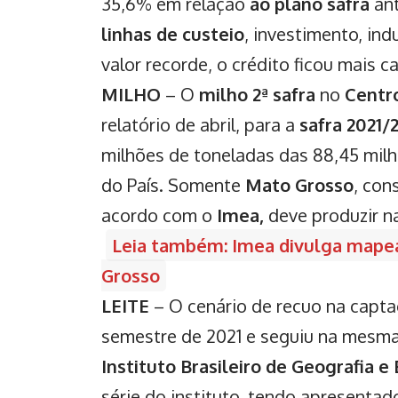
35,6% em relação
ao plano safra
ant
linhas de custeio
, investimento, in
valor recorde, o crédito ficou mais 
MILHO
– O
milho 2ª safra
no
Centr
relatório de abril, para a
safra 2021/
milhões de toneladas das 88,45 mil
do País. Somente
Mato Grosso
, con
acordo com o
Imea,
deve produzir n
Leia também: Imea divulga mapea
Grosso
LEITE
– O cenário de recuo na capt
semestre de 2021 e seguiu na mesma 
Instituto Brasileiro de Geografia e 
série do instituto, tendo apresenta