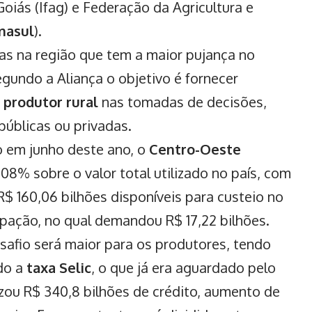
oiás (Ifag) e Federação da Agricultura e
masul
).
as na região que tem a maior pujança no
egundo a Aliança o objetivo é fornecer
o
produtor rural
nas tomadas de decisões,
públicas ou privadas.
o em junho deste ano, o
Centro-Oeste
08% sobre o valor total utilizado no país, com
$ 160,06 bilhões disponíveis para custeio no
ipação, no qual demandou R$ 17,22 bilhões.
safio será maior para os produtores, tendo
do a
taxa Selic
, o que já era aguardado pelo
izou R$ 340,8 bilhões de crédito, aumento de