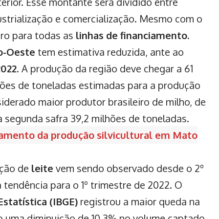
erior. Esse montante será dividido entre
dustrialização e comercialização. Mesmo com o
caro para todas as
linhas de financiamento.
o-Oeste
tem estimativa reduzida, ante ao
2022
. A produção da região deve chegar a 61
hões de toneladas estimadas para a produção
siderado maior produtor brasileiro de milho, de
a segunda safra 39,2 milhões de toneladas.
mento da produção silvicultural em Mato
ação de
leite
vem sendo observado desde o 2º
tendência para o 1º trimestre de 2022. O
Estatística (IBGE)
registrou a maior queda na
do uma diminuição de 10,3% no volume captado