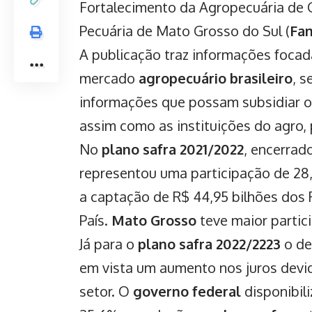
Fortalecimento da Agropecuária de G
Pecuária de Mato Grosso do Sul (
Fa
A publicação traz informações focad
mercado
agropecuário brasileiro
, s
informações que possam subsidiar 
assim como as instituições do agro, 
No
plano safra 2021/2022
, encerrad
representou uma participação de 28,
a captação de R$ 44,95 bilhões dos R
País.
Mato Grosso
teve maior partic
Já para o
plano safra 2022/2223
o de
em vista um aumento nos juros devi
setor. O
governo federal
disponibil