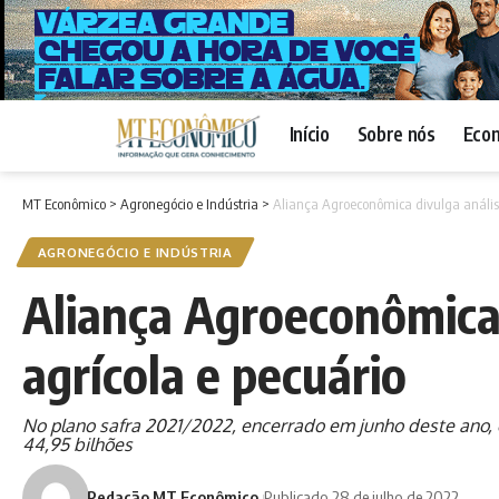
Início
Sobre nós
Eco
MT Econômico
>
Agronegócio e Indústria
>
Aliança Agroeconômica divulga análise
AGRONEGÓCIO E INDÚSTRIA
Aliança Agroeconômica 
agrícola e pecuário
No plano safra 2021/2022, encerrado em junho deste ano, 
44,95 bilhões
Redação MT Econômico
Publicado 28 de julho de 2022