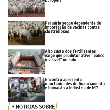
Pecuária segue dependente de
importação de vacinas contra
clostridioses
Alto custo dos fertilizantes
exige que produtor ative “banco
invisível” no solo
Encontro apresenta
oportunidades de financiamento
e inovação à indústria de MT