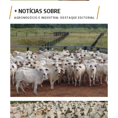
AGRONEGÓCIO E INDÚSTRIA
DESTAQUE EDITORIAL
Comi
poss
Pecu
de v