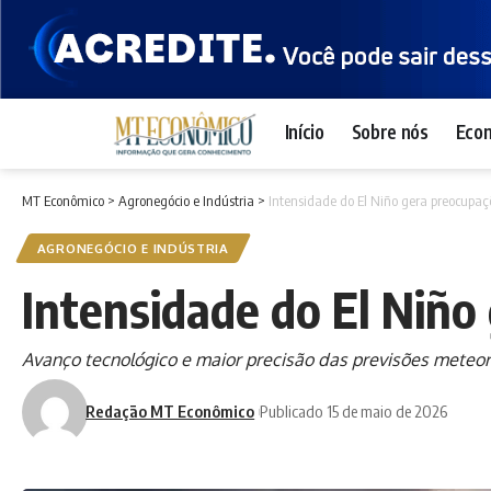
Início
Sobre nós
Eco
MT Econômico
>
Agronegócio e Indústria
>
Intensidade do El Niño gera preocupaç
AGRONEGÓCIO E INDÚSTRIA
Intensidade do El Niño
Avanço tecnológico e maior precisão das previsões meteo
Redação MT Econômico
Publicado 15 de maio de 2026