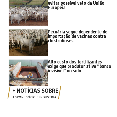
evitar possível veto da União
Europeia
Pecuária segue dependente de
importação de vacinas contra
clostridioses
Alto custo dos fertilizantes
exige que produtor ative “banco
invisível” no solo
AGRONEGÓCIO E INDÚSTRIA