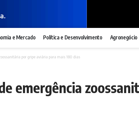
nomia e Mercado
Política e Desenvolvimento
Agronegócio 
ossanitária por gripe aviária para mais 180 dias
e emergência zoossanitá