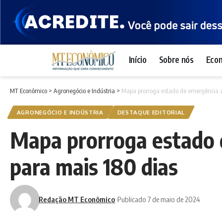
Início
Sobre nós
Eco
MT Econômico
>
Agronegócio e Indústria
>
Mapa prorroga estado de emergência zo
AGRONEGÓCIO E INDÚSTRIA
DESTAQUE EDITORIAL
Mapa prorroga estado d
para mais 180 dias
Redação MT Econômico
Publicado 7 de maio de 2024