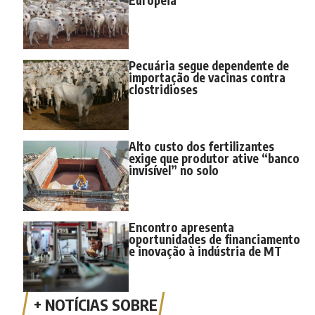
Pecuária segue dependente de
importação de vacinas contra
clostridioses
Alto custo dos fertilizantes
exige que produtor ative “banco
invisível” no solo
Encontro apresenta
oportunidades de financiamento
e inovação à indústria de MT