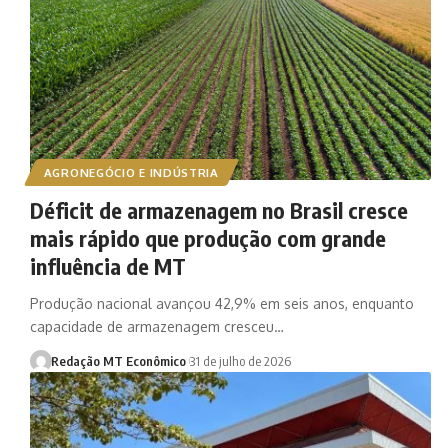
AGRONEGÓCIO E INDÚSTRIA
Déficit de armazenagem no Brasil cresce
mais rápido que produção com grande
influência de MT
Produção nacional avançou 42,9% em seis anos, enquanto
capacidade de armazenagem cresceu…
Redação MT Econômico
31 de julho de 2026