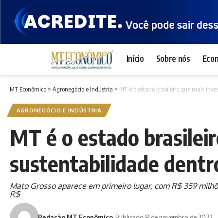
Início
Sobre nós
Eco
MT Econômico
>
Agronegócio e Indústria
>
MT é o estado brasileiro que mais inve
AGRONEGÓCIO E INDÚSTRIA
MT é o estado brasilei
sustentabilidade dentr
Mato Grosso aparece em primeiro lugar, com R$ 359 milhõ
R$
Redação MT Econômico
Publicado 8 de novembro de 2022