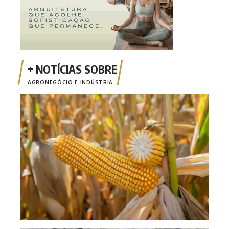
AGRONEGÓCIO E INDÚSTRIA
Safr
milh