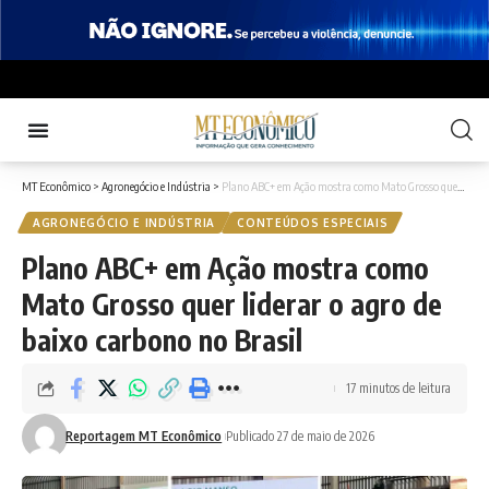
MT Econômico
>
Agronegócio e Indústria
>
Plano ABC+ em Ação mostra como Mato Grosso quer liderar o agro de baixo carbono no Brasil
AGRONEGÓCIO E INDÚSTRIA
CONTEÚDOS ESPECIAIS
Plano ABC+ em Ação mostra como
Mato Grosso quer liderar o agro de
baixo carbono no Brasil
17 minutos de leitura
Reportagem MT Econômico
Publicado 27 de maio de 2026