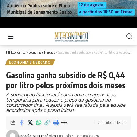
MT Econômico
>
Economia e Mercado
>
Gasolina ganha subsídio de R$ 0,44 por litro pelos próximos dois meses
ECONOMIA E MERCADO
Gasolina ganha subsídio de R$ 0,44
por litro pelos próximos dois meses
A subvenção funcionará como uma compensação
temporária para reduzir o preço da gasolina ao
consumidor final. A ajuda será reavaliada pela equipe
econômica após o prazo inicial
2 minutos de leitura
Redação MT Econômico
Publicado 27 de maio de 2026