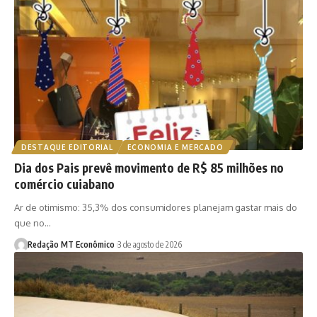
DESTAQUE EDITORIAL
ECONOMIA E MERCADO
Dia dos Pais prevê movimento de R$ 85 milhões no
comércio cuiabano
Ar de otimismo: 35,3% dos consumidores planejam gastar mais do
que no…
Redação MT Econômico
3 de agosto de 2026