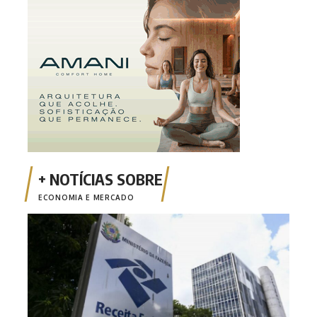
ECONOMIA E MERCADO
Emis
está