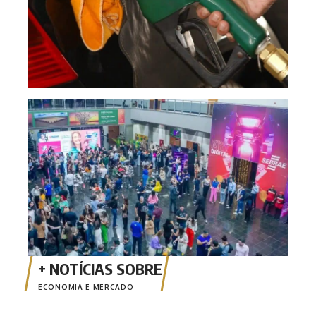
CON
cibe
Cui
ECONOMIA E MERCADO