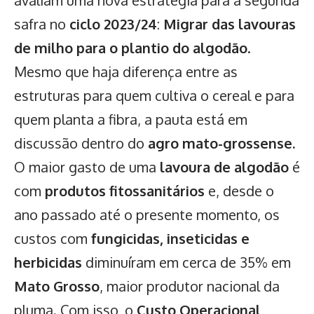
avaliam uma nova estratégia para a segunda
safra no
ciclo 2023/24
:
Migrar das lavouras
de milho para o plantio do algodão
.
Mesmo que haja diferença entre as
estruturas para quem cultiva o cereal e para
quem planta a fibra, a pauta está em
discussão dentro do
agro mato-grossense.
O maior gasto de uma
lavoura de algodão
é
com
produtos fitossanitários
e, desde o
ano passado até o presente momento, os
custos com
fungicidas, inseticidas e
herbicidas
diminuíram em cerca de 35% em
Mato Grosso
, maior produtor nacional da
pluma. Com isso, o
Custo Operacional