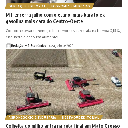
DESTAQUE EDITORIAL
ECONOMIA E MERCADO
MT encerra julho com o etanol mais barato e a
gasolina mais cara do Centro-Oeste
Conforme levantamento, o biocombustível retraiu na bomba 3,15%,
enquanto a gasolina aumentou…
Redação MT Econômico
1 de agosto de 2026
AGRONEGÓCIO E INDÚSTRIA
DESTAQUE EDITORIAL
Colheita do milho entra na reta final em Mato Grosso