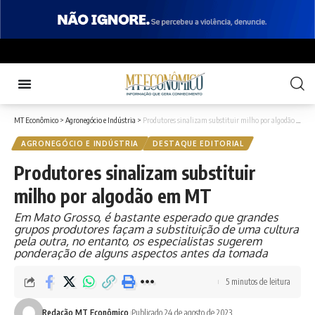
MT Econômico
>
Agronegócio e Indústria
>
Produtores sinalizam substituir milho por algodão em MT
AGRONEGÓCIO E INDÚSTRIA
DESTAQUE EDITORIAL
Produtores sinalizam substituir
milho por algodão em MT
Em Mato Grosso, é bastante esperado que grandes
grupos produtores façam a substituição de uma cultura
pela outra, no entanto, os especialistas sugerem
ponderação de alguns aspectos antes da tomada
5 minutos de leitura
Redação MT Econômico
Publicado 24 de agosto de 2023