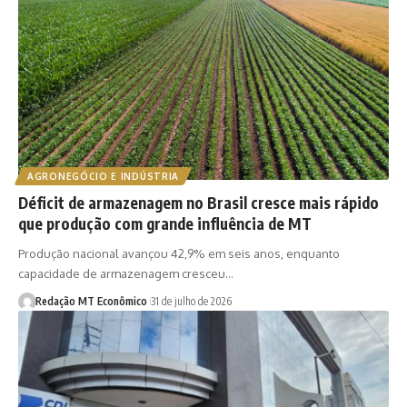
AGRONEGÓCIO E INDÚSTRIA
Déficit de armazenagem no Brasil cresce mais rápido
que produção com grande influência de MT
Produção nacional avançou 42,9% em seis anos, enquanto
capacidade de armazenagem cresceu…
Redação MT Econômico
31 de julho de 2026