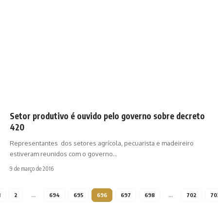
Setor produtivo é ouvido pelo governo sobre decreto
420
Representantes dos setores agrícola, pecuarista e madeireiro
estiveram reunidos com o governo…
9 de março de 2016
1
2
…
694
695
696
697
698
…
702
70