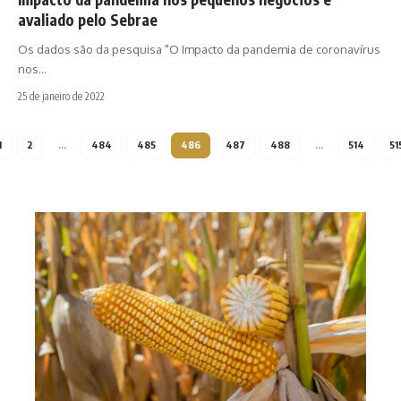
avaliado pelo Sebrae
Os dados são da pesquisa "O Impacto da pandemia de coronavírus
nos…
25 de janeiro de 2022
1
2
…
484
485
486
487
488
…
514
51
Safr
milh