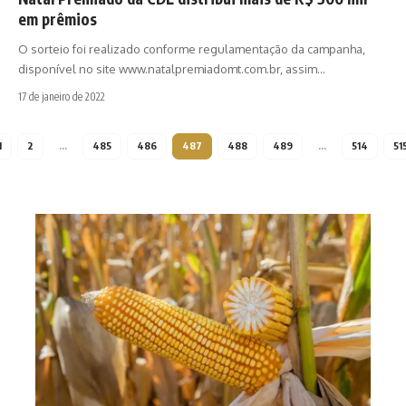
em prêmios
O sorteio foi realizado conforme regulamentação da campanha,
disponível no site www.natalpremiadomt.com.br, assim…
17 de janeiro de 2022
1
2
…
485
486
487
488
489
…
514
51
Safr
milh