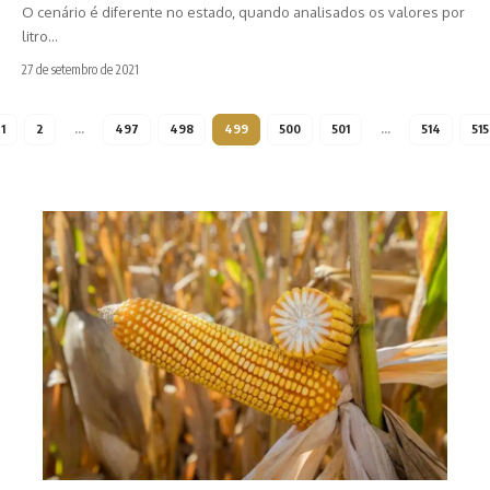
O cenário é diferente no estado, quando analisados os valores por
litro…
27 de setembro de 2021
1
2
…
497
498
499
500
501
…
514
515
Safr
milh