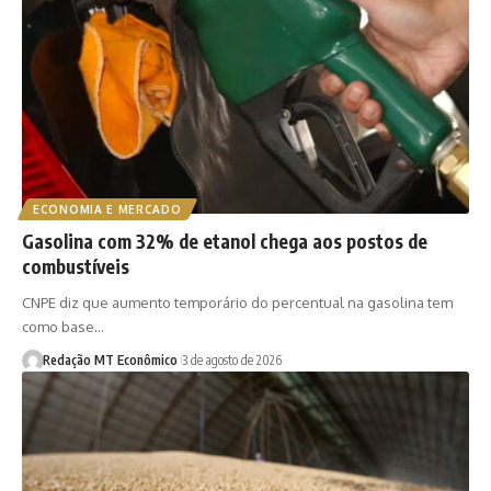
ECONOMIA E MERCADO
Gasolina com 32% de etanol chega aos postos de
combustíveis
CNPE diz que aumento temporário do percentual na gasolina tem
como base…
Redação MT Econômico
3 de agosto de 2026