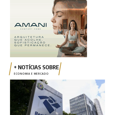
ECONOMIA E MERCADO
Emis
está