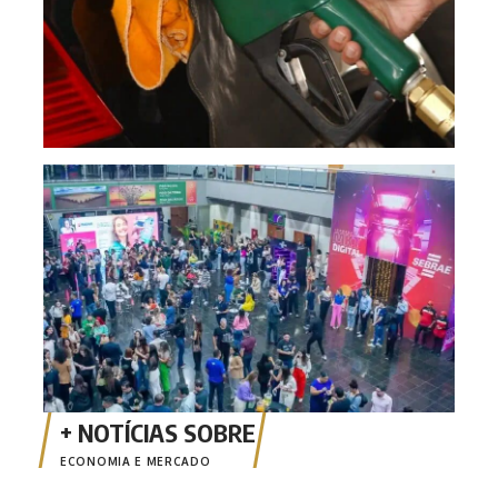
CON
cibe
Cui
ECONOMIA E MERCADO