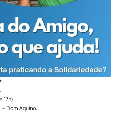
:
.
s 17h)
n – Dom Aquino.
.