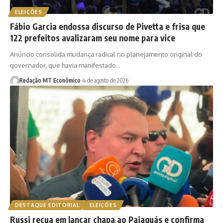
ELEIÇÕES
Fábio Garcia endossa discurso de Pivetta e frisa que
122 prefeitos avalizaram seu nome para vice
Anúncio consolida mudança radical no planejamento original do
governador, que havia manifestado…
Redação MT Econômico
4 de agosto de 2026
DESTAQUE EDITORIAL
ELEIÇÕES
Russi recua em lançar chapa ao Paiaguás e confirma