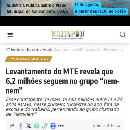
MT Econômico
>
Economia e Mercado
>
Levantamento do MTE revela que 6,2 milhões seguem no grupo “nem-nem”
ECONOMIA E MERCADO
Levantamento do MTE revela que
6,2 milhões seguem no grupo “nem-
nem”
Esse contingente de mais de seis milhões entre 14 e 24
anos estava, nesse primeiro trimestre do ano, fora da
escola e do trabalho, pertencendo ao grupo chamado
de “nem-nem”
6 minutos de leitura