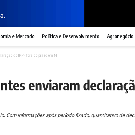
nomia e Mercado
Política e Desenvolvimento
Agronegócio 
claração do IRPF fora do prazo em MT
uintes enviaram declaraç
io. Com informações após período fixado, quantitativo de d